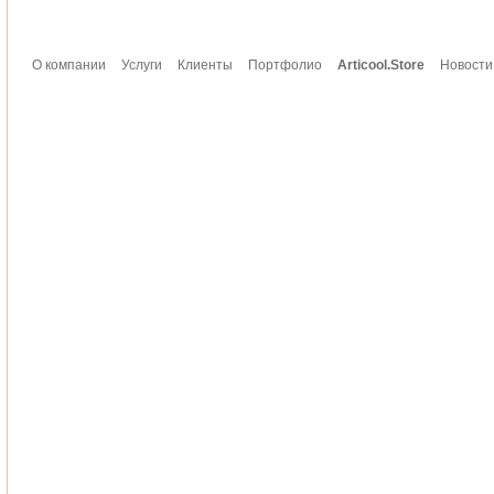
О компании
Услуги
Клиенты
Портфолио
Articool.Store
Новости