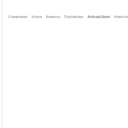
О компании
Услуги
Клиенты
Портфолио
Articool.Store
Новости